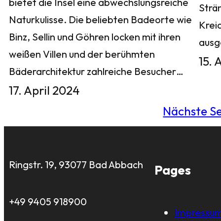
bietet die Insel eine abwechslungsreiche
Strä
Naturkulisse. Die beliebten Badeorte wie
Krei
Binz, Sellin und Göhren locken mit ihren
aus
weißen Villen und der berühmten
15. 
Bäderarchitektur zahlreiche Besucher…
17. April 2024
Nächste Se
Ringstr. 19, 93077 Bad Abbach
Pages
+49 9405 918900
Impressu