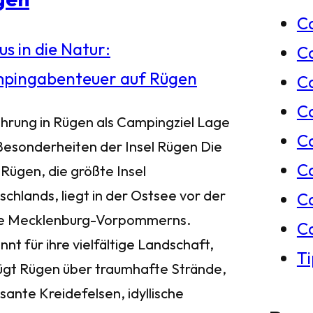
C
e
C
n
Ca
C
ührung in Rügen als Campingziel Lage
C
Besonderheiten der Insel Rügen Die
C
 Rügen, die größte Insel
chlands, liegt in der Ostsee vor der
C
e Mecklenburg-Vorpommerns.
C
nt für ihre vielfältige Landschaft,
T
ügt Rügen über traumhafte Strände,
sante Kreidefelsen, idyllische