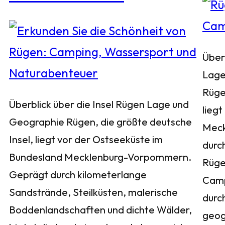
Über
Lage
Rüge
Überblick über die Insel Rügen Lage und
liegt
Geographie Rügen, die größte deutsche
Meck
Insel, liegt vor der Ostseeküste im
durch
Bundesland Mecklenburg-Vorpommern.
Rügen
Geprägt durch kilometerlange
Camp
Sandstrände, Steilküsten, malerische
durc
Boddenlandschaften und dichte Wälder,
geog