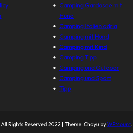
licy
Camping Gardasee mit
e
Hund
Camping Italien adria
Camping mit Hund
Camping mit Kind
Camping Tipp
Camping und Outdoor
Camping und Sport
Tipp
All Rights Reserved 2022 | Theme: Choyu by
WPMount
.