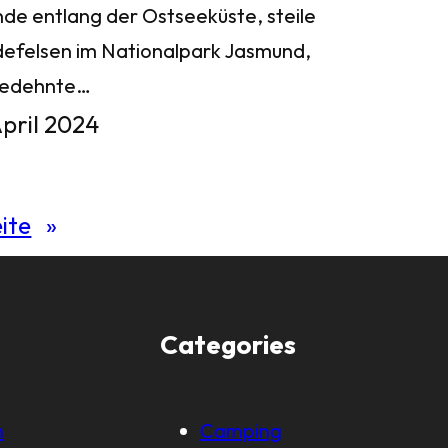
nde entlang der Ostseeküste, steile
defelsen im Nationalpark Jasmund,
gedehnte…
April 2024
ite
»
Categories
m
Camping