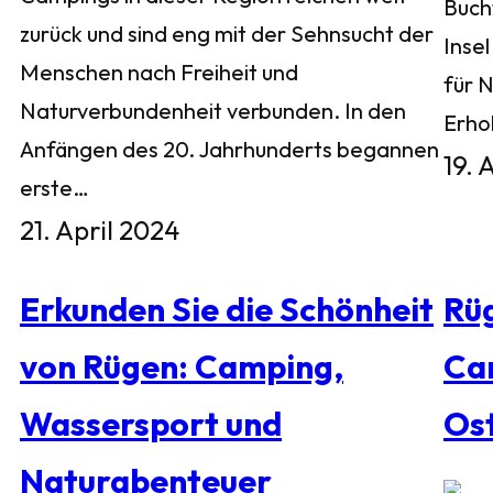
Buch
zurück und sind eng mit der Sehnsucht der
Inse
Menschen nach Freiheit und
für 
Naturverbundenheit verbunden. In den
Erho
Anfängen des 20. Jahrhunderts begannen
19. 
erste…
21. April 2024
Erkunden Sie die Schönheit
Rü
von Rügen: Camping,
Ca
Wassersport und
Os
Naturabenteuer