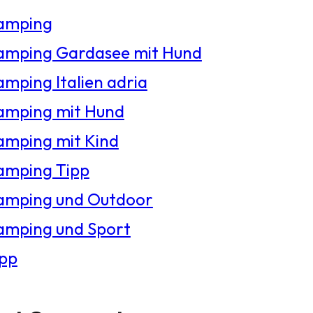
amping
amping Gardasee mit Hund
mping Italien adria
amping mit Hund
amping mit Kind
amping Tipp
amping und Outdoor
amping und Sport
ipp