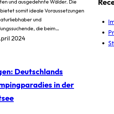
Rec
ten und ausgedehnte Wälder. Die
l bietet somit ideale Voraussetzungen
Naturliebhaber und
I
lungssuchende, die beim…
Pr
April 2024
St
gen: Deutschlands
mpingparadies in der
tsee