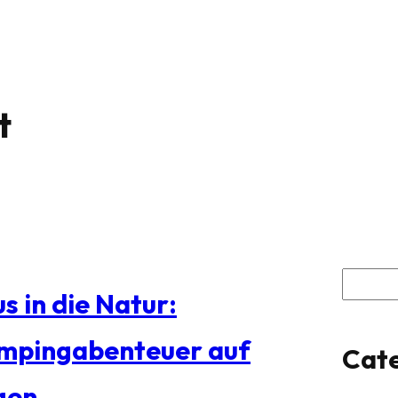
t
S
s in die Natur:
u
mpingabenteuer auf
Cate
c
gen
h