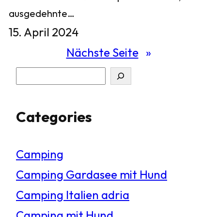
ausgedehnte…
15. April 2024
Nächste Seite
»
S
u
Categories
c
h
Camping
e
Camping Gardasee mit Hund
n
Camping Italien adria
Camping mit Hund