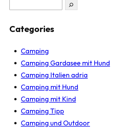
S
u
Categories
c
h
Camping
e
Camping Gardasee mit Hund
n
Camping Italien adria
Camping mit Hund
Camping mit Kind
Camping Tipp
Camping und Outdoor