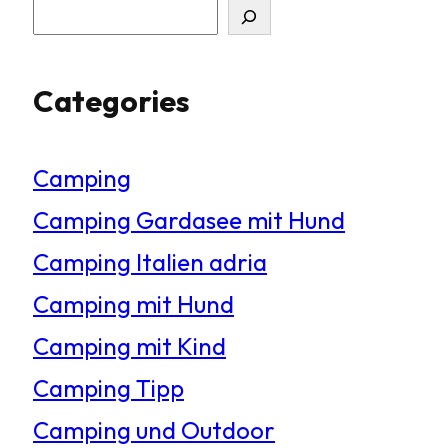
S
u
Categories
c
h
Camping
e
Camping Gardasee mit Hund
n
Camping Italien adria
Camping mit Hund
Camping mit Kind
Camping Tipp
Camping und Outdoor