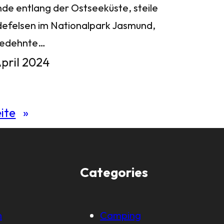
nde entlang der Ostseeküste, steile
defelsen im Nationalpark Jasmund,
gedehnte…
April 2024
ite
»
Categories
m
Camping