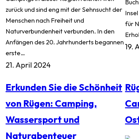
Buch
zurück und sind eng mit der Sehnsucht der
Inse
Menschen nach Freiheit und
für 
Naturverbundenheit verbunden. In den
Erho
Anfängen des 20. Jahrhunderts begannen
19. 
erste…
21. April 2024
Erkunden Sie die Schönheit
Rü
von Rügen: Camping,
Ca
Wassersport und
Os
Naturabenteuer