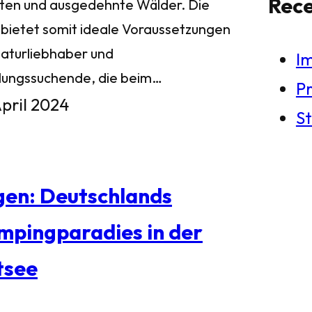
Rec
ten und ausgedehnte Wälder. Die
l bietet somit ideale Voraussetzungen
Naturliebhaber und
I
lungssuchende, die beim…
Pr
April 2024
St
gen: Deutschlands
mpingparadies in der
tsee