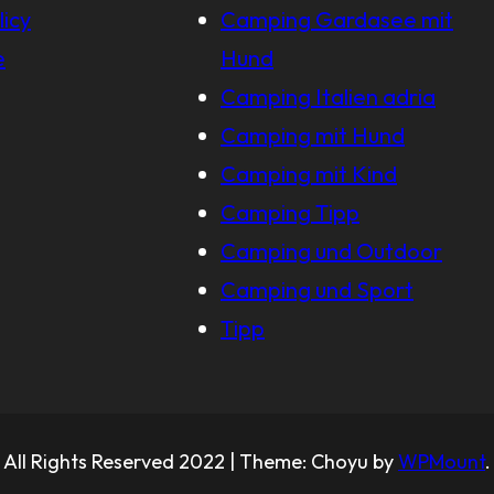
licy
Camping Gardasee mit
e
Hund
Camping Italien adria
Camping mit Hund
Camping mit Kind
Camping Tipp
Camping und Outdoor
Camping und Sport
Tipp
All Rights Reserved 2022 | Theme: Choyu by
WPMount
.