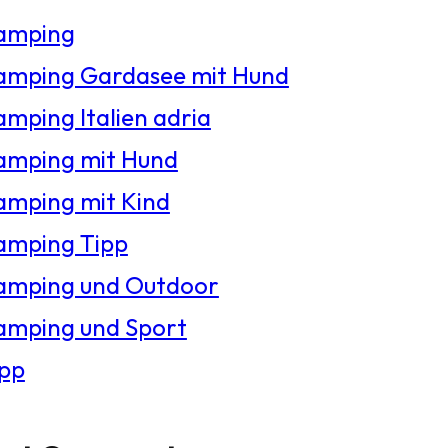
amping
amping Gardasee mit Hund
mping Italien adria
amping mit Hund
amping mit Kind
amping Tipp
amping und Outdoor
amping und Sport
ipp