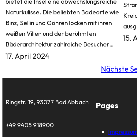
bietet die Insel eine abwechslungsreiche
Strä
Naturkulisse. Die beliebten Badeorte wie
Krei
Binz, Sellin und Göhren locken mit ihren
aus
weißen Villen und der berühmten
15. 
Bäderarchitektur zahlreiche Besucher…
17. April 2024
Nächste Se
Ringstr. 19, 93077 Bad Abbach
Pages
+49 9405 918900
Impressu