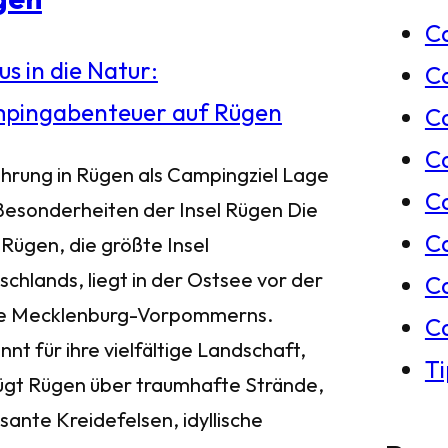
C
e
C
n
Ca
C
ührung in Rügen als Campingziel Lage
C
Besonderheiten der Insel Rügen Die
C
 Rügen, die größte Insel
chlands, liegt in der Ostsee vor der
C
e Mecklenburg-Vorpommerns.
C
nt für ihre vielfältige Landschaft,
T
ügt Rügen über traumhafte Strände,
sante Kreidefelsen, idyllische