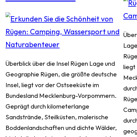
Über
Lage
Rüge
Überblick über die Insel Rügen Lage und
liegt
Geographie Rügen, die größte deutsche
Meck
Insel, liegt vor der Ostseeküste im
durch
Bundesland Mecklenburg-Vorpommern.
Rügen
Geprägt durch kilometerlange
Camp
Sandstrände, Steilküsten, malerische
durc
Boddenlandschaften und dichte Wälder,
geog