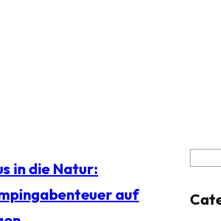
S
s in die Natur:
u
mpingabenteuer auf
Cate
c
gen
h