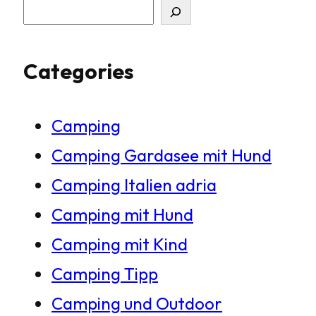
S
u
Categories
c
h
Camping
e
Camping Gardasee mit Hund
n
Camping Italien adria
Camping mit Hund
Camping mit Kind
Camping Tipp
Camping und Outdoor