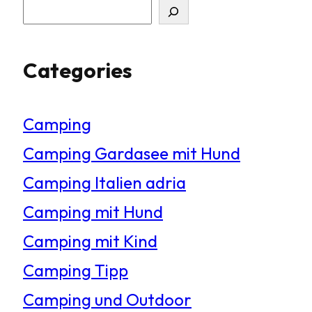
S
u
Categories
c
h
Camping
e
Camping Gardasee mit Hund
n
Camping Italien adria
Camping mit Hund
Camping mit Kind
Camping Tipp
Camping und Outdoor