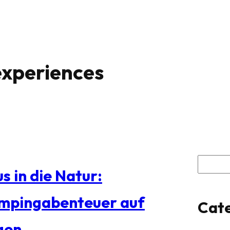
 experiences
S
s in die Natur:
u
mpingabenteuer auf
Cate
c
gen
h