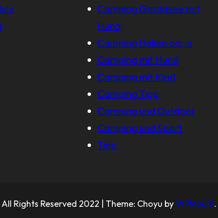
licy
Camping Gardasee mit
e
Hund
Camping Italien adria
Camping mit Hund
Camping mit Kind
Camping Tipp
Camping und Outdoor
Camping und Sport
Tipp
All Rights Reserved 2022 | Theme: Choyu by
WPMount
.