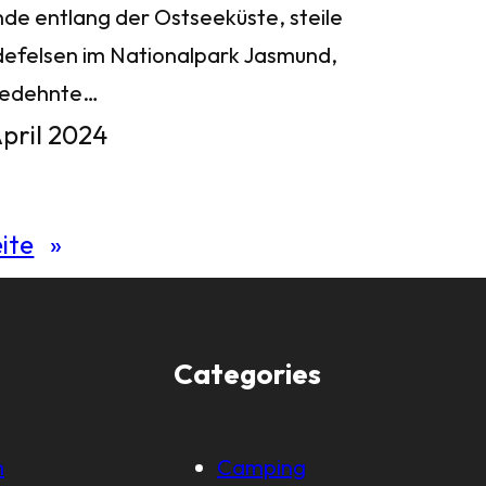
nde entlang der Ostseeküste, steile
defelsen im Nationalpark Jasmund,
gedehnte…
April 2024
ite
»
Categories
m
Camping