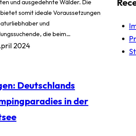
Rec
ten und ausgedehnte Wälder. Die
l bietet somit ideale Voraussetzungen
Naturliebhaber und
I
lungssuchende, die beim…
Pr
April 2024
St
gen: Deutschlands
mpingparadies in der
tsee