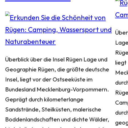
Über
Lage
Rüge
Überblick über die Insel Rügen Lage und
liegt
Geographie Rügen, die größte deutsche
Meck
Insel, liegt vor der Ostseeküste im
durch
Bundesland Mecklenburg-Vorpommern.
Rügen
Geprägt durch kilometerlange
Camp
Sandstrände, Steilküsten, malerische
durc
Boddenlandschaften und dichte Wälder,
geog