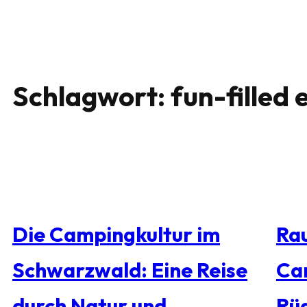
Schlagwort:
fun-filled
Die Campingkultur im
Rau
Schwarzwald: Eine Reise
Ca
durch Natur und
Rü