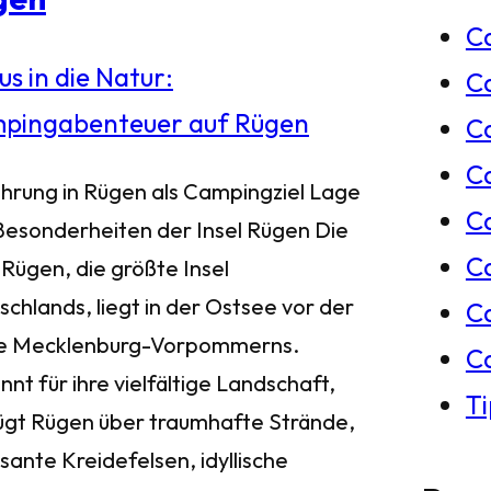
C
e
C
n
Ca
C
ührung in Rügen als Campingziel Lage
C
Besonderheiten der Insel Rügen Die
C
 Rügen, die größte Insel
chlands, liegt in der Ostsee vor der
C
e Mecklenburg-Vorpommerns.
C
nt für ihre vielfältige Landschaft,
T
ügt Rügen über traumhafte Strände,
sante Kreidefelsen, idyllische