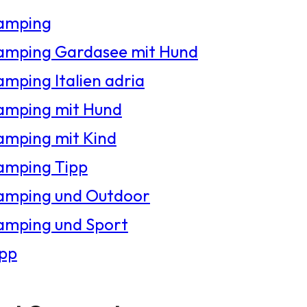
amping
amping Gardasee mit Hund
mping Italien adria
amping mit Hund
amping mit Kind
amping Tipp
amping und Outdoor
amping und Sport
ipp