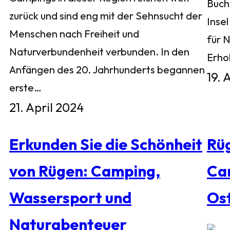
Buch
zurück und sind eng mit der Sehnsucht der
Inse
Menschen nach Freiheit und
für 
Naturverbundenheit verbunden. In den
Erho
Anfängen des 20. Jahrhunderts begannen
19. 
erste…
21. April 2024
Erkunden Sie die Schönheit
Rü
von Rügen: Camping,
Ca
Wassersport und
Os
Naturabenteuer