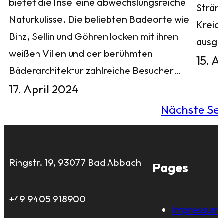
bietet die Insel eine abwechslungsreiche
Strä
Naturkulisse. Die beliebten Badeorte wie
Krei
Binz, Sellin und Göhren locken mit ihren
aus
weißen Villen und der berühmten
15. 
Bäderarchitektur zahlreiche Besucher…
17. April 2024
Nächste Se
Ringstr. 19, 93077 Bad Abbach
Pages
+49 9405 918900
Impressu