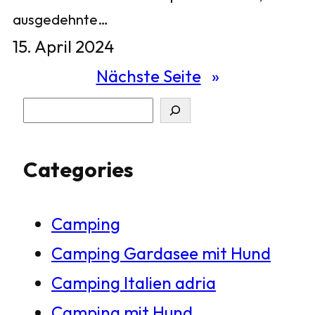
ausgedehnte…
15. April 2024
Nächste Seite
»
S
u
Categories
c
h
Camping
e
Camping Gardasee mit Hund
n
Camping Italien adria
Camping mit Hund