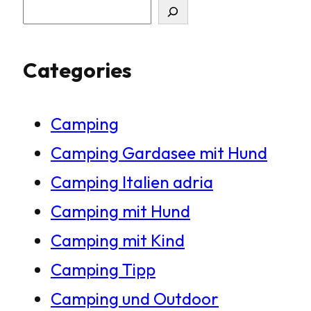
S
u
Categories
c
h
Camping
e
Camping Gardasee mit Hund
n
Camping Italien adria
Camping mit Hund
Camping mit Kind
Camping Tipp
Camping und Outdoor