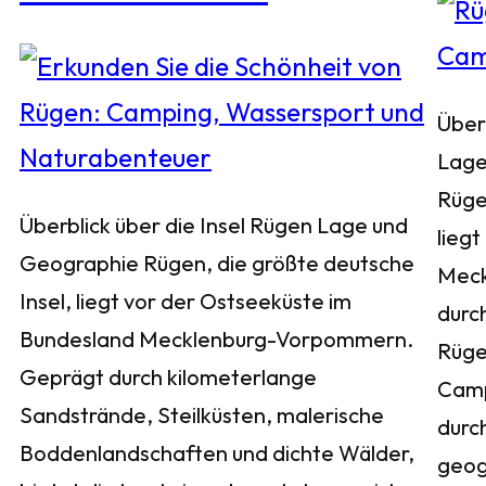
Über
Lage
Rüge
Überblick über die Insel Rügen Lage und
liegt
Geographie Rügen, die größte deutsche
Meck
Insel, liegt vor der Ostseeküste im
durch
Bundesland Mecklenburg-Vorpommern.
Rügen
Geprägt durch kilometerlange
Camp
Sandstrände, Steilküsten, malerische
durc
Boddenlandschaften und dichte Wälder,
geog