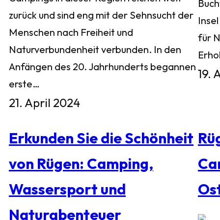
Buch
zurück und sind eng mit der Sehnsucht der
Inse
Menschen nach Freiheit und
für 
Naturverbundenheit verbunden. In den
Erho
Anfängen des 20. Jahrhunderts begannen
19. 
erste…
21. April 2024
Erkunden Sie die Schönheit
Rü
von Rügen: Camping,
Ca
Wassersport und
Os
Naturabenteuer