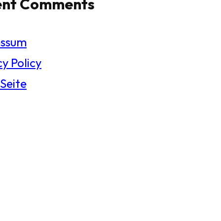
ent Comments
essum
y Policy
 Seite