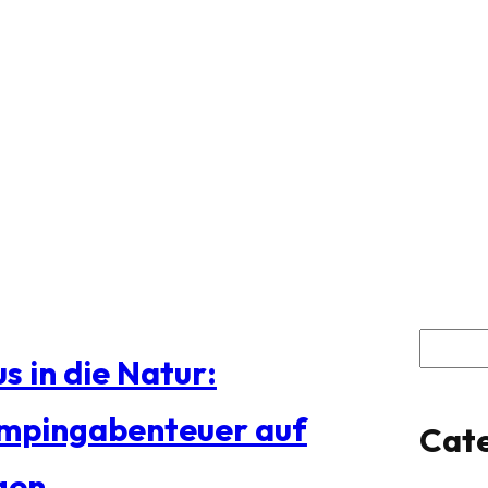
S
s in die Natur:
u
mpingabenteuer auf
Cate
c
gen
h