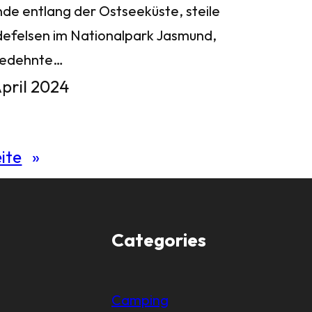
nde entlang der Ostseeküste, steile
defelsen im Nationalpark Jasmund,
gedehnte…
April 2024
ite
»
Categories
Camping