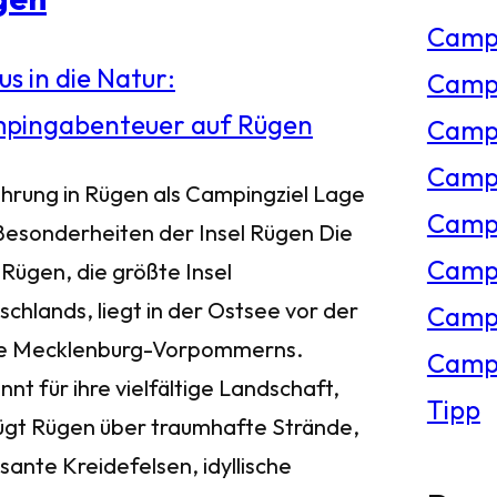
Camp
e
Campi
n
Campi
Campi
ührung in Rügen als Campingziel Lage
Campi
Besonderheiten der Insel Rügen Die
Campi
 Rügen, die größte Insel
chlands, liegt in der Ostsee vor der
Camp
e Mecklenburg-Vorpommerns.
Campi
nt für ihre vielfältige Landschaft,
Tipp
ügt Rügen über traumhafte Strände,
sante Kreidefelsen, idyllische