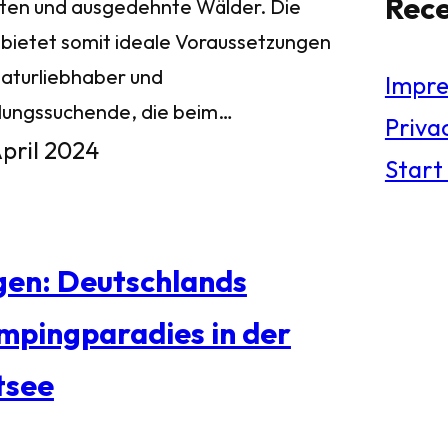
Rec
ten und ausgedehnte Wälder. Die
l bietet somit ideale Voraussetzungen
Naturliebhaber und
Impr
lungssuchende, die beim…
Privac
April 2024
Start
gen: Deutschlands
mpingparadies in der
tsee