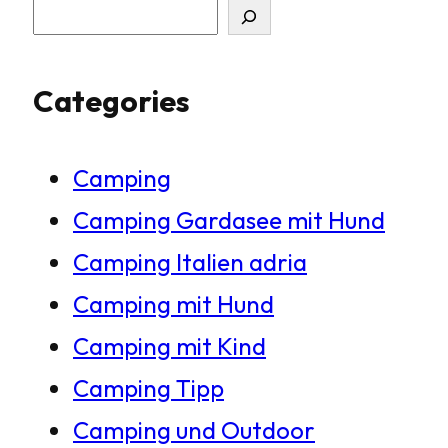
S
u
Categories
c
h
Camping
e
Camping Gardasee mit Hund
n
Camping Italien adria
Camping mit Hund
Camping mit Kind
Camping Tipp
Camping und Outdoor