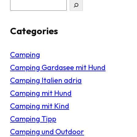
S
u
Categories
c
h
Camping
e
Camping Gardasee mit Hund
n
Camping Italien adria
Camping mit Hund
Camping mit Kind
Camping Tipp
Camping und Outdoor