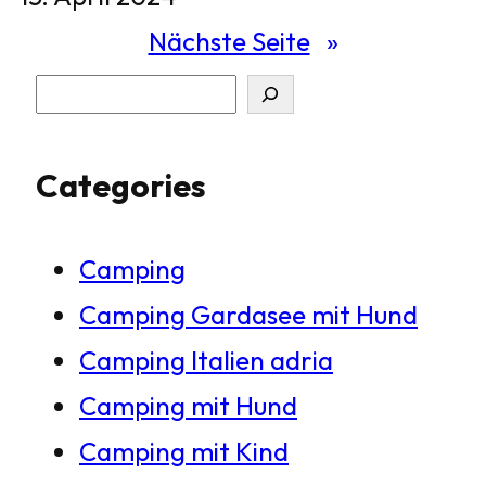
Nächste Seite
»
S
u
Categories
c
h
Camping
e
Camping Gardasee mit Hund
n
Camping Italien adria
Camping mit Hund
Camping mit Kind