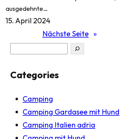
ausgedehnte…
15. April 2024
Nächste Seite
»
S
u
Categories
c
h
Camping
e
Camping Gardasee mit Hund
n
Camping Italien adria
Camping mit Hund