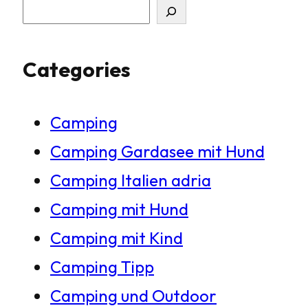
S
u
Categories
c
h
Camping
e
Camping Gardasee mit Hund
n
Camping Italien adria
Camping mit Hund
Camping mit Kind
Camping Tipp
Camping und Outdoor