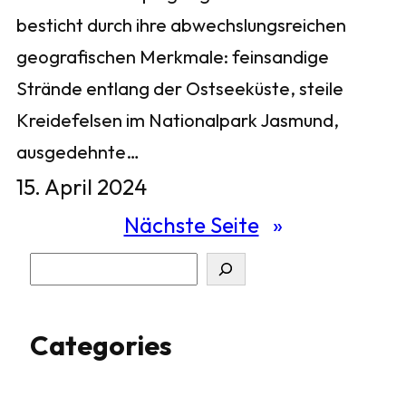
besticht durch ihre abwechslungsreichen
geografischen Merkmale: feinsandige
Strände entlang der Ostseeküste, steile
Kreidefelsen im Nationalpark Jasmund,
ausgedehnte…
15. April 2024
Nächste Seite
»
S
u
Categories
c
h