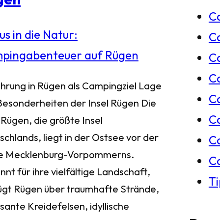
C
e
C
n
Ca
C
ührung in Rügen als Campingziel Lage
C
Besonderheiten der Insel Rügen Die
C
 Rügen, die größte Insel
chlands, liegt in der Ostsee vor der
C
e Mecklenburg-Vorpommerns.
C
nt für ihre vielfältige Landschaft,
T
ügt Rügen über traumhafte Strände,
sante Kreidefelsen, idyllische