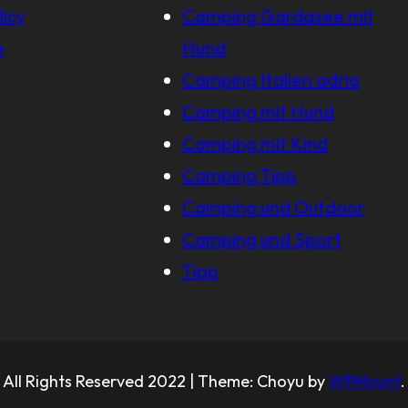
licy
Camping Gardasee mit
e
Hund
Camping Italien adria
Camping mit Hund
Camping mit Kind
Camping Tipp
Camping und Outdoor
Camping und Sport
Tipp
All Rights Reserved 2022 | Theme: Choyu by
WPMount
.