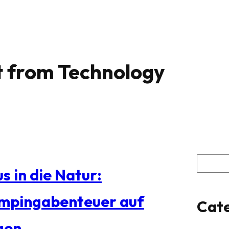
t from Technology
S
s in die Natur:
u
mpingabenteuer auf
Cate
c
gen
h