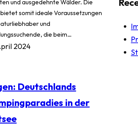
Rec
ten und ausgedehnte Wälder. Die
l bietet somit ideale Voraussetzungen
Naturliebhaber und
I
lungssuchende, die beim…
Pr
April 2024
St
gen: Deutschlands
mpingparadies in der
tsee