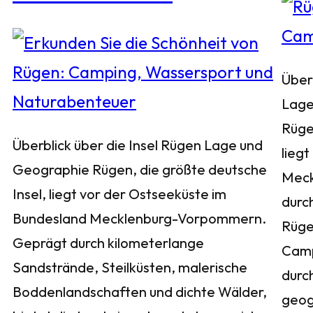
Über
Lage
Rüge
Überblick über die Insel Rügen Lage und
liegt
Geographie Rügen, die größte deutsche
Meck
Insel, liegt vor der Ostseeküste im
durch
Bundesland Mecklenburg-Vorpommern.
Rügen
Geprägt durch kilometerlange
Camp
Sandstrände, Steilküsten, malerische
durc
Boddenlandschaften und dichte Wälder,
geog