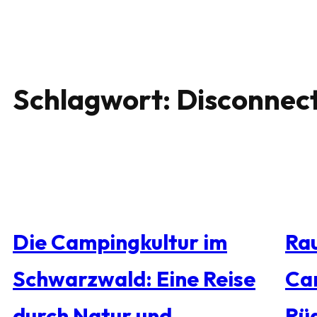
Schlagwort:
Disconnec
Die Campingkultur im
Rau
Schwarzwald: Eine Reise
Ca
durch Natur und
Rü