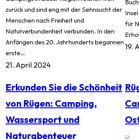
Buch
zurück und sind eng mit der Sehnsucht der
Inse
Menschen nach Freiheit und
für 
Naturverbundenheit verbunden. In den
Erho
Anfängen des 20. Jahrhunderts begannen
19. 
erste…
21. April 2024
Erkunden Sie die Schönheit
Rü
von Rügen: Camping,
Ca
Wassersport und
Os
Naturabenteuer