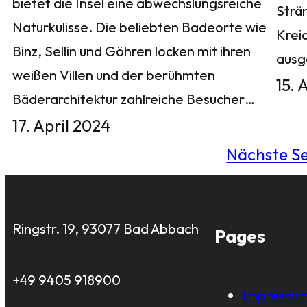
bietet die Insel eine abwechslungsreiche
Strä
Naturkulisse. Die beliebten Badeorte wie
Krei
Binz, Sellin und Göhren locken mit ihren
aus
weißen Villen und der berühmten
15. 
Bäderarchitektur zahlreiche Besucher…
17. April 2024
Nächste Se
Ringstr. 19, 93077 Bad Abbach
Pages
+49 9405 918900
Impressu