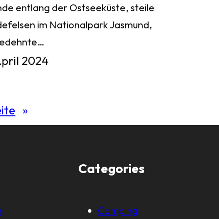
nde entlang der Ostseeküste, steile
defelsen im Nationalpark Jasmund,
gedehnte…
April 2024
ite
»
Categories
m
Camping