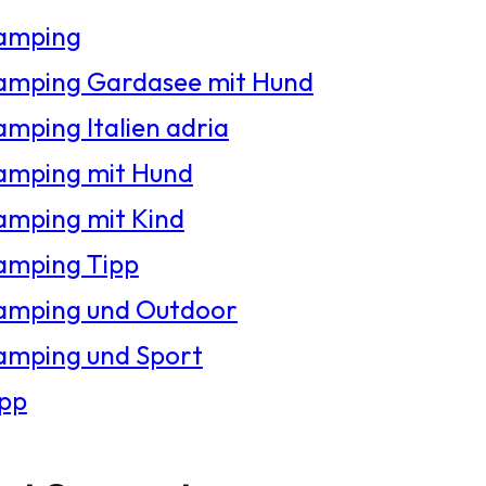
amping
amping Gardasee mit Hund
mping Italien adria
amping mit Hund
amping mit Kind
amping Tipp
amping und Outdoor
amping und Sport
ipp