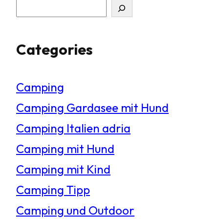
S
u
Categories
c
h
Camping
e
Camping Gardasee mit Hund
n
Camping Italien adria
Camping mit Hund
Camping mit Kind
Camping Tipp
Camping und Outdoor