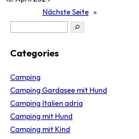
Nächste Seite
»
S
u
Categories
c
h
Camping
e
Camping Gardasee mit Hund
n
Camping Italien adria
Camping mit Hund
Camping mit Kind