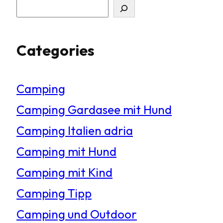
S
u
Categories
c
h
Camping
e
Camping Gardasee mit Hund
n
Camping Italien adria
Camping mit Hund
Camping mit Kind
Camping Tipp
Camping und Outdoor