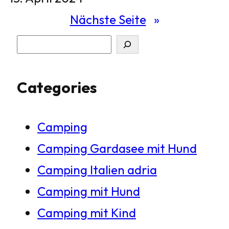
Nächste Seite
»
S
u
Categories
c
h
Camping
e
Camping Gardasee mit Hund
n
Camping Italien adria
Camping mit Hund
Camping mit Kind