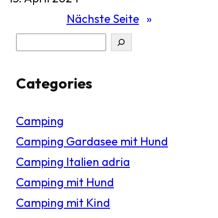
Nächste Seite
»
S
u
Categories
c
h
Camping
e
Camping Gardasee mit Hund
n
Camping Italien adria
Camping mit Hund
Camping mit Kind