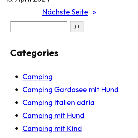
Nächste Seite
»
S
u
Categories
c
h
Camping
e
Camping Gardasee mit Hund
n
Camping Italien adria
Camping mit Hund
Camping mit Kind