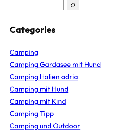
S
u
Categories
c
h
Camping
e
Camping Gardasee mit Hund
n
Camping Italien adria
Camping mit Hund
Camping mit Kind
Camping Tipp
Camping und Outdoor