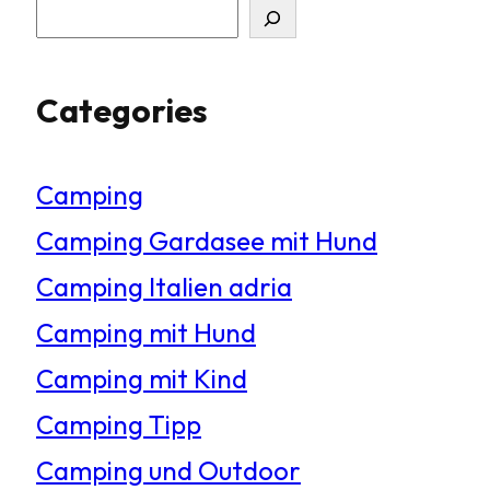
S
u
Categories
c
h
Camping
e
Camping Gardasee mit Hund
n
Camping Italien adria
Camping mit Hund
Camping mit Kind
Camping Tipp
Camping und Outdoor