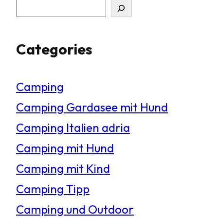
S
u
Categories
c
h
Camping
e
Camping Gardasee mit Hund
n
Camping Italien adria
Camping mit Hund
Camping mit Kind
Camping Tipp
Camping und Outdoor