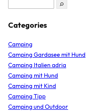
S
u
Categories
c
h
Camping
e
Camping Gardasee mit Hund
n
Camping Italien adria
Camping mit Hund
Camping mit Kind
Camping Tipp
Camping und Outdoor