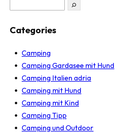
S
u
Categories
c
h
Camping
e
Camping Gardasee mit Hund
n
Camping Italien adria
Camping mit Hund
Camping mit Kind
Camping Tipp
Camping und Outdoor