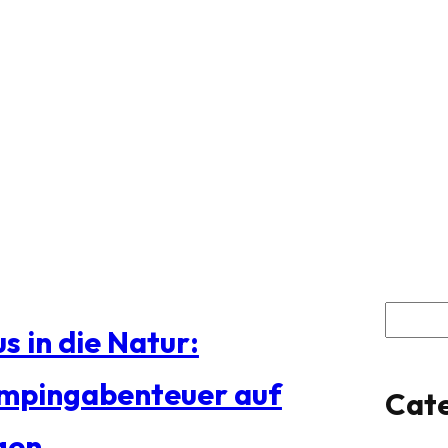
S
s in die Natur:
u
mpingabenteuer auf
Cate
c
gen
h