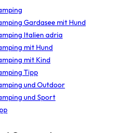
amping
amping Gardasee mit Hund
mping Italien adria
amping mit Hund
amping mit Kind
amping Tipp
amping und Outdoor
amping und Sport
ipp