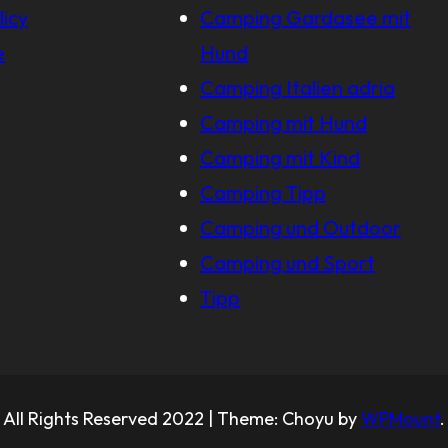
licy
Camping Gardasee mit
e
Hund
Camping Italien adria
Camping mit Hund
Camping mit Kind
Camping Tipp
Camping und Outdoor
Camping und Sport
Tipp
All Rights Reserved 2022 | Theme: Choyu by
WPMount
.