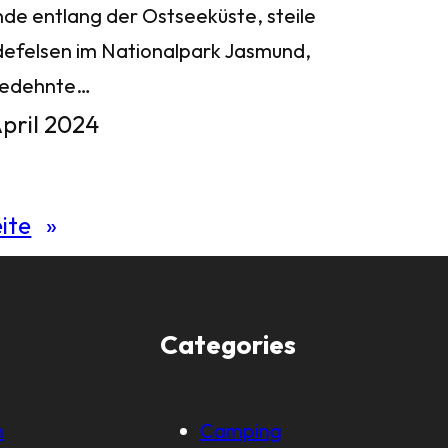
nde entlang der Ostseeküste, steile
defelsen im Nationalpark Jasmund,
gedehnte…
April 2024
ite
»
Categories
m
Camping