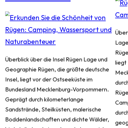
Über
Lage
Rüge
Überblick über die Insel Rügen Lage und
liegt
Geographie Rügen, die größte deutsche
Meck
Insel, liegt vor der Ostseeküste im
durch
Bundesland Mecklenburg-Vorpommern.
Rügen
Geprägt durch kilometerlange
Camp
Sandstrände, Steilküsten, malerische
durc
Boddenlandschaften und dichte Wälder,
geog