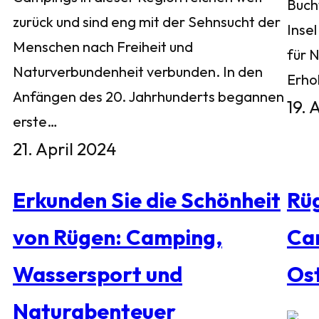
Buch
zurück und sind eng mit der Sehnsucht der
Inse
Menschen nach Freiheit und
für 
Naturverbundenheit verbunden. In den
Erho
Anfängen des 20. Jahrhunderts begannen
19. 
erste…
21. April 2024
Erkunden Sie die Schönheit
Rü
von Rügen: Camping,
Ca
Wassersport und
Os
Naturabenteuer