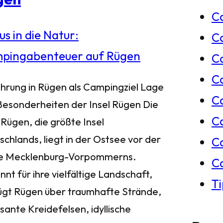
C
e
C
n
Ca
C
ührung in Rügen als Campingziel Lage
C
Besonderheiten der Insel Rügen Die
C
 Rügen, die größte Insel
chlands, liegt in der Ostsee vor der
C
e Mecklenburg-Vorpommerns.
C
nt für ihre vielfältige Landschaft,
T
ügt Rügen über traumhafte Strände,
sante Kreidefelsen, idyllische