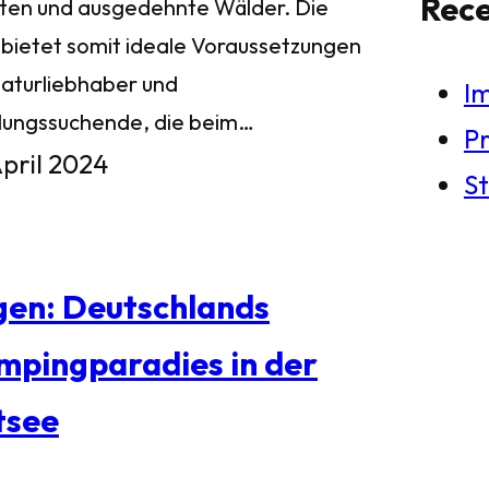
Rec
ten und ausgedehnte Wälder. Die
l bietet somit ideale Voraussetzungen
Naturliebhaber und
I
lungssuchende, die beim…
Pr
April 2024
St
gen: Deutschlands
mpingparadies in der
tsee