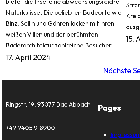
bietet die Insel eine abwechslungsreiche
Strä
Naturkulisse. Die beliebten Badeorte wie
Krei
Binz, Sellin und Göhren locken mit ihren
aus
weißen Villen und der berühmten
15. 
Bäderarchitektur zahlreiche Besucher…
17. April 2024
Nächste Se
Ringstr. 19, 93077 Bad Abbach
Pages
+49 9405 918900
Impressu