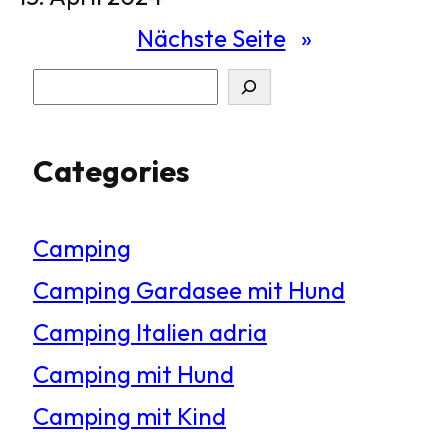
Nächste Seite
»
S
u
Categories
c
h
Camping
e
Camping Gardasee mit Hund
n
Camping Italien adria
Camping mit Hund
Camping mit Kind