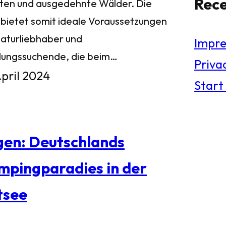
Rec
ten und ausgedehnte Wälder. Die
l bietet somit ideale Voraussetzungen
Naturliebhaber und
Impr
lungssuchende, die beim…
Privac
April 2024
Start
gen: Deutschlands
mpingparadies in der
tsee