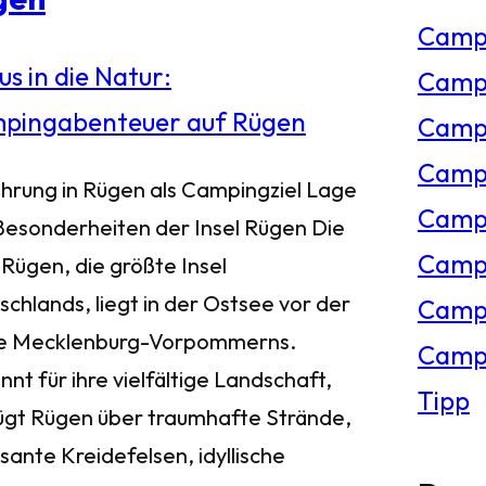
Camp
e
Campi
n
Campi
Campi
ührung in Rügen als Campingziel Lage
Campi
Besonderheiten der Insel Rügen Die
Campi
 Rügen, die größte Insel
chlands, liegt in der Ostsee vor der
Camp
e Mecklenburg-Vorpommerns.
Campi
nt für ihre vielfältige Landschaft,
Tipp
ügt Rügen über traumhafte Strände,
sante Kreidefelsen, idyllische