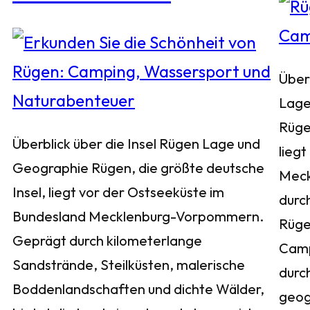
Über
Lage
Rüge
Überblick über die Insel Rügen Lage und
liegt
Geographie Rügen, die größte deutsche
Meck
Insel, liegt vor der Ostseeküste im
durch
Bundesland Mecklenburg-Vorpommern.
Rügen
Geprägt durch kilometerlange
Camp
Sandstrände, Steilküsten, malerische
durc
Boddenlandschaften und dichte Wälder,
geog