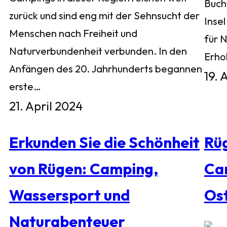
Buch
zurück und sind eng mit der Sehnsucht der
Inse
Menschen nach Freiheit und
für 
Naturverbundenheit verbunden. In den
Erho
Anfängen des 20. Jahrhunderts begannen
19. 
erste…
21. April 2024
Erkunden Sie die Schönheit
Rü
von Rügen: Camping,
Ca
Wassersport und
Os
Naturabenteuer