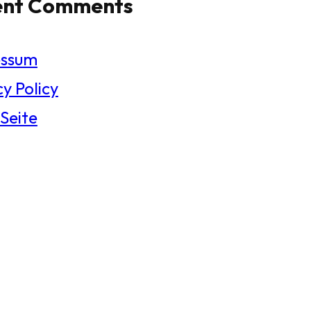
ent Comments
essum
y Policy
 Seite