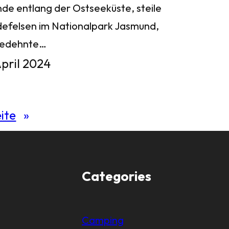
nde entlang der Ostseeküste, steile
defelsen im Nationalpark Jasmund,
gedehnte…
April 2024
ite
»
Categories
Camping