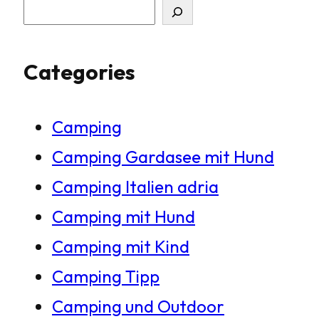
S
u
Categories
c
h
Camping
e
Camping Gardasee mit Hund
n
Camping Italien adria
Camping mit Hund
Camping mit Kind
Camping Tipp
Camping und Outdoor