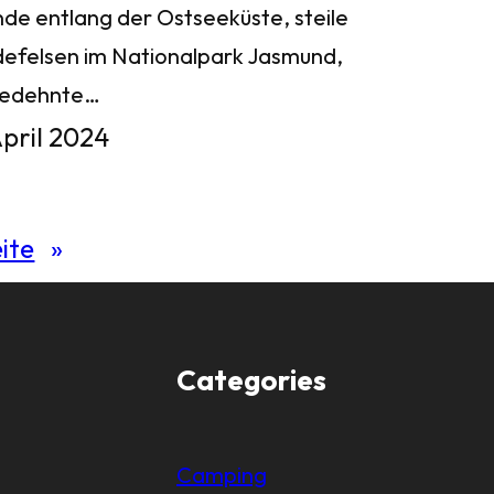
nde entlang der Ostseeküste, steile
defelsen im Nationalpark Jasmund,
gedehnte…
April 2024
ite
»
Categories
Camping