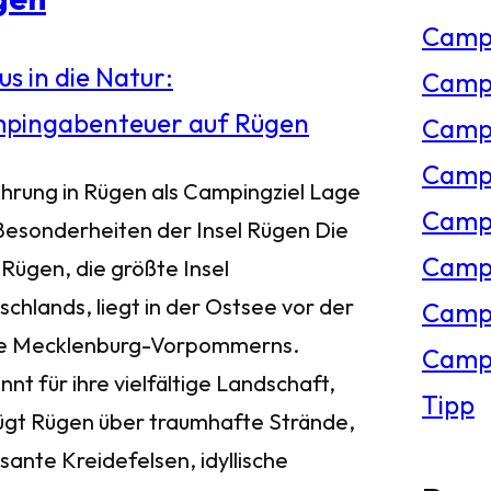
Camp
e
Campi
n
Campi
Campi
ührung in Rügen als Campingziel Lage
Campi
Besonderheiten der Insel Rügen Die
Campi
 Rügen, die größte Insel
chlands, liegt in der Ostsee vor der
Camp
e Mecklenburg-Vorpommerns.
Campi
nt für ihre vielfältige Landschaft,
Tipp
ügt Rügen über traumhafte Strände,
sante Kreidefelsen, idyllische