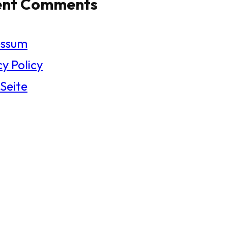
ent Comments
essum
y Policy
 Seite