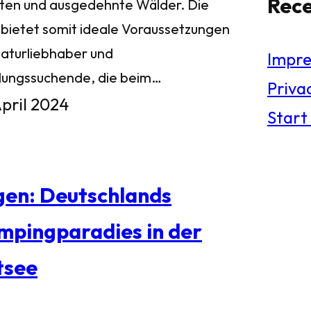
Rec
ten und ausgedehnte Wälder. Die
l bietet somit ideale Voraussetzungen
Naturliebhaber und
Impr
lungssuchende, die beim…
Privac
April 2024
Start
gen: Deutschlands
mpingparadies in der
tsee