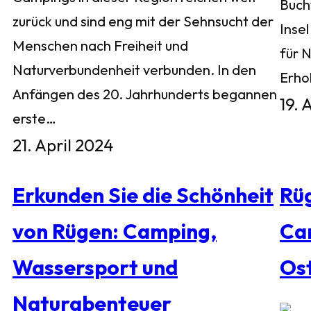
Buch
zurück und sind eng mit der Sehnsucht der
Inse
Menschen nach Freiheit und
für 
Naturverbundenheit verbunden. In den
Erho
Anfängen des 20. Jahrhunderts begannen
19. 
erste…
21. April 2024
Erkunden Sie die Schönheit
Rü
von Rügen: Camping,
Ca
Wassersport und
Os
Naturabenteuer