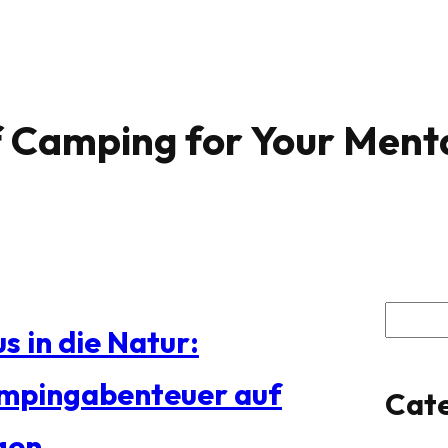
f Camping for Your Ment
S
s in die Natur:
u
mpingabenteuer auf
Cate
c
gen
h