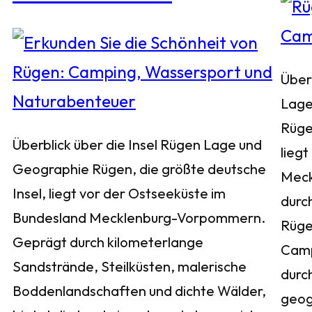
Über
Lage
Rüge
Überblick über die Insel Rügen Lage und
liegt
Geographie Rügen, die größte deutsche
Meck
Insel, liegt vor der Ostseeküste im
durch
Bundesland Mecklenburg-Vorpommern.
Rügen
Geprägt durch kilometerlange
Camp
Sandstrände, Steilküsten, malerische
durc
Boddenlandschaften und dichte Wälder,
geog