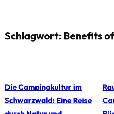
Schlagwort:
Benefits o
Die Campingkultur im
Rau
Schwarzwald: Eine Reise
Ca
durch Natur und
Rü