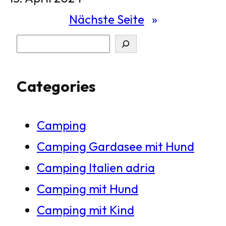
Nächste Seite
»
S
u
Categories
c
h
Camping
e
Camping Gardasee mit Hund
n
Camping Italien adria
Camping mit Hund
Camping mit Kind