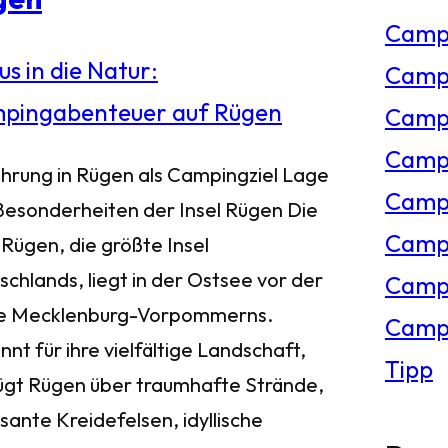
Camp
e
Campi
n
Campi
Campi
ührung in Rügen als Campingziel Lage
Campi
Besonderheiten der Insel Rügen Die
Campi
 Rügen, die größte Insel
chlands, liegt in der Ostsee vor der
Camp
e Mecklenburg-Vorpommerns.
Campi
nt für ihre vielfältige Landschaft,
Tipp
ügt Rügen über traumhafte Strände,
sante Kreidefelsen, idyllische