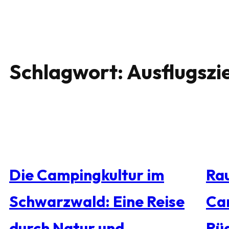
Schlagwort:
Ausflugszi
Die Campingkultur im
Rau
Schwarzwald: Eine Reise
Ca
durch Natur und
Rü