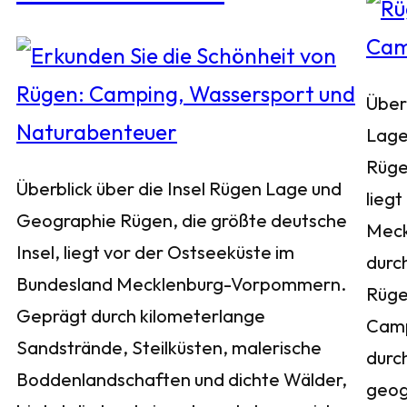
Über
Lage
Rüge
Überblick über die Insel Rügen Lage und
liegt
Geographie Rügen, die größte deutsche
Meck
Insel, liegt vor der Ostseeküste im
durch
Bundesland Mecklenburg-Vorpommern.
Rügen
Geprägt durch kilometerlange
Camp
Sandstrände, Steilküsten, malerische
durc
Boddenlandschaften und dichte Wälder,
geog