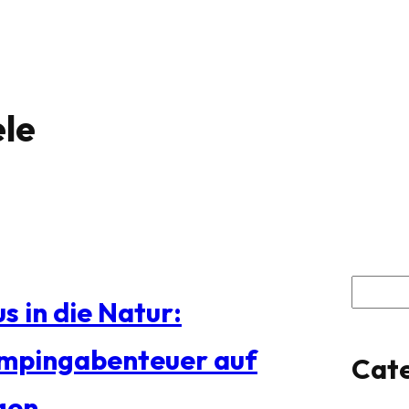
ele
S
s in die Natur:
u
mpingabenteuer auf
Cate
c
gen
h