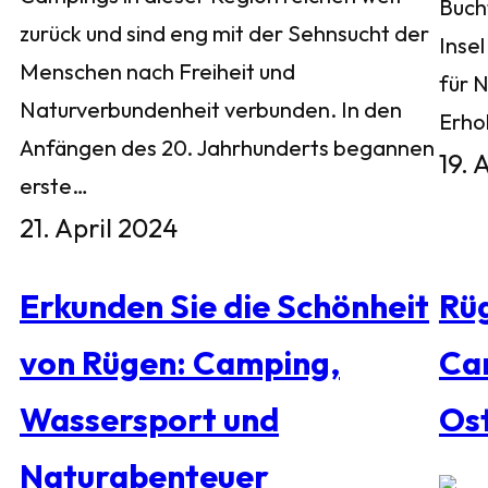
Buch
zurück und sind eng mit der Sehnsucht der
Inse
Menschen nach Freiheit und
für 
Naturverbundenheit verbunden. In den
Erho
Anfängen des 20. Jahrhunderts begannen
19. 
erste…
21. April 2024
Erkunden Sie die Schönheit
Rü
von Rügen: Camping,
Ca
Wassersport und
Os
Naturabenteuer