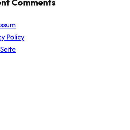
ent Comments
essum
y Policy
 Seite