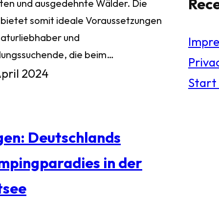
Rec
ten und ausgedehnte Wälder. Die
l bietet somit ideale Voraussetzungen
Naturliebhaber und
Impr
lungssuchende, die beim…
Privac
April 2024
Start
gen: Deutschlands
mpingparadies in der
tsee