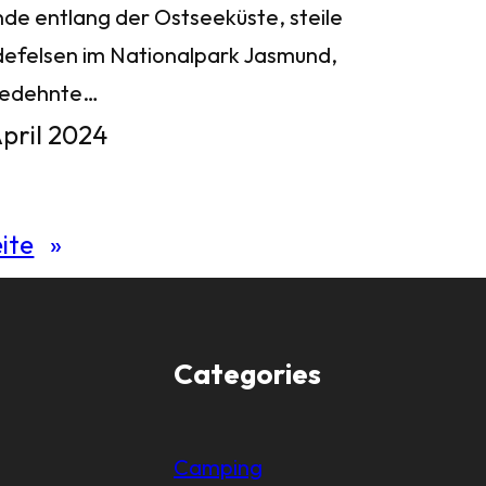
nde entlang der Ostseeküste, steile
defelsen im Nationalpark Jasmund,
gedehnte…
April 2024
ite
»
Categories
Camping