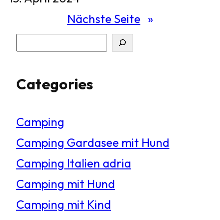
Nächste Seite
»
S
u
Categories
c
h
Camping
e
Camping Gardasee mit Hund
n
Camping Italien adria
Camping mit Hund
Camping mit Kind