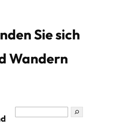
nden Sie sich
nd Wandern
S
nd
u