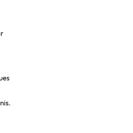
er
ues
nis.