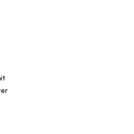
it
rer