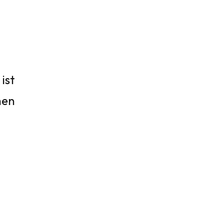
ist
hen