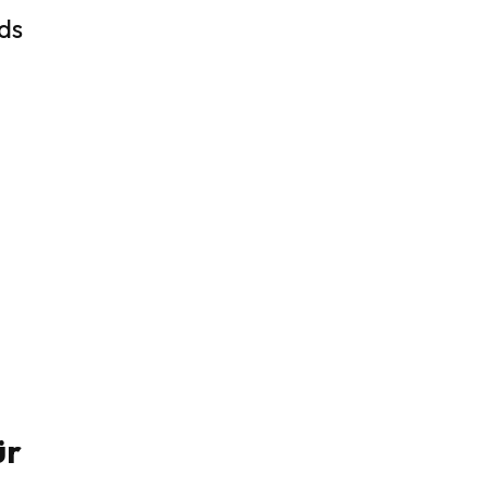
ds
ür