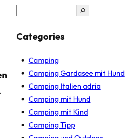
S
u
Categories
c
h
Camping
e
Camping Gardasee mit Hund
en
n
Camping Italien adria
.
Camping mit Hund
Camping mit Kind
Camping Tipp
Camping und Outdoor