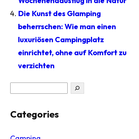
Wochenendausflug in die Natur
Die Kunst des Glamping
beherrschen: Wie man einen
luxuriösen Campingplatz
einrichtet, ohne auf Komfort zu
verzichten
S
u
Categories
c
h
Camping