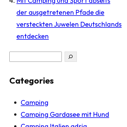
Mit Camping und Sport abseits
der ausgetretenen Pfade die
versteckten Juwelen Deutschlands
entdecken
S
u
Categories
c
h
Camping
e
Camping Gardasee mit Hund
n
Camping Italien adria